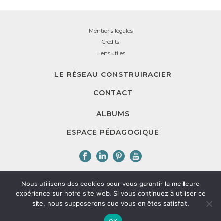
Mentions légales
Crédits
Liens utiles
LE RÉSEAU CONSTRUIRACIER
CONTACT
ALBUMS
ESPACE PÉDAGOGIQUE
Nous utilisons des cookies pour vous garantir la meilleure
ConstruirAcier est une association loi 1901 dont l'objectif est de promouvoir
expérience sur notre site web. Si vous continuez à utiliser ce
l'architecture et la construction métallique. Représentant l'ensemble de la
site, nous supposerons que vous en êtes satisfait.
filière acier, elle a vocation à faire connaître les atouts de l'utilisation des
aciers auprès des architectes, bureaux d'études, ingénieurs, enseignants,
OK