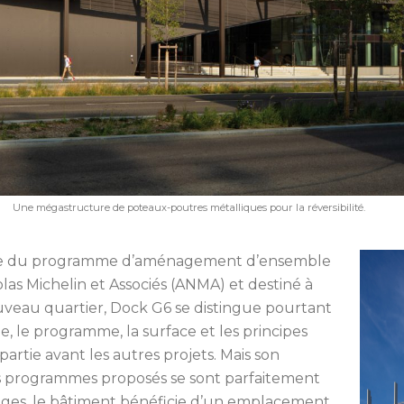
Une mégastructure de poteaux-poutres métalliques pour la réversibilité.
 cadre du programme d’aménagement d’ensemble
las Michelin et Associés (ANMA) et destiné à
ouveau quartier, Dock G6 se distingue pourtant
le, le programme, la surface et les principes
partie avant les autres projets. Mais son
des programmes proposés se sont parfaitement
ages, le bâtiment bénéficie d’un emplacement