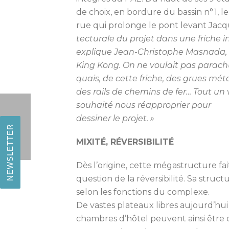
de choix, en bordure du bassin n° 1, l
rue qui prolonge le pont levant Ja
tecturale du projet dans une friche i
explique Jean-Christophe Masnada, as
King Kong. On ne voulait pas parachut
quais, de cette friche, des grues méta
des rails de chemins de fer… Tout u
souhaité nous réapproprier pour
dessiner le projet. »
NEWSLETTER
MIXITÉ, RÉVERSIBILITÉ
Dès l’origine, cette mégastructure fa
question de la réver­sibilité. Sa stru
selon les fonctions du complexe.
De vastes plateaux libres aujourd’hui
chambres d’hôtel peuvent ainsi être 