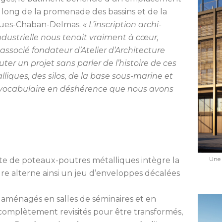
e long de la promenade des bassins et de la
cques-Chaban-Delmas.
« L’inscription archi­
ndustrielle nous tenait vraiment à cœur,
socié fondateur d’Atelier d’Architecture
er un projet sans parler de l’histoire de ces
lliques, des silos, de la base sous-marine et
n vocabulaire en déshérence que nous avons
Une 
ite de poteaux-poutres métalliques intègre la
cture alterne ainsi un jeu d’enveloppes décalées
 aménagés en salles de séminaires et en
complètement revisités pour être transformés,