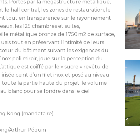
s. Portés par la mégastructure métallique,
e hall central, les zones de restauration, le
ent tout en transparence sur le rayonnement
veaux, les 125 chambres et suites,
lle métallique bronze de 1 750 m2 de surface,
quais tout en préservant l‘intimité de leurs
cœur du bâtiment suivant les exigences du
inox poli miroir, joue sur la perception du
L’attique est coiffé par le « sucre » revêtu de
risée ceint d’un filet inox et posé au niveau
ur toute la partie haute du projet, le volume
 au blanc pour se fondre dans le ciel.
ing Kong (mandataire)
Kong/Arthur Péquin