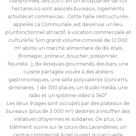
transformée, dès 2007, en un écoquartier de 103
hectares où sont associés bureaux, logements,
activités et commerces… Cette halle restructurée,
appelée La Communale, est devenue un lieu
plurifonctionnel attractif, à vocation commerciale et
culturelle. Son grand volume convivial de 12 000
m² abrite un marché alimentaire de dix étals
(fromager, primeur, boucher, poissonnier,
fleuriste…), dix kiosques gourmands, des bars, une
cuisine partagée vouée à des ateliers
gastronomiques, une salle polyvalente (concerts,
séminaires…) de 300 places, un studio média, une
radio et un système vidéo à 360°.
Les deux étages sont occupés par des plateaux de
bureaux (plus de 3 000 m²) destinés à insuffler des
initiatives citoyennes et solidaires. De plus, ce
bâtiment ouvre sur le cours des Lavandières, un
centre commercial à ciel ouvert qui accueille