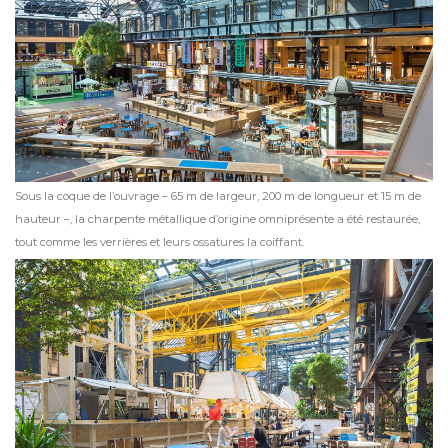
Sous la coque de l’ouvrage – 65 m de largeur, 200 m de longueur et 15 m de
hauteur –, la charpente métallique d’origine omniprésente a été restaurée,
tout comme les verrières et leurs ossatures la coiffant.