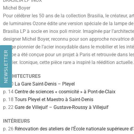
BRASILIA LP INOX
Michel Boyer
Pour célébrer les 50 ans de la collection Brasilia, le créateur, ar
de luminaires Ozone édite une version spéciale de la lampe de
Brasilia LP à socle en inox poli miroir. Imaginée par l’architecte 
designer Michel Boyer, reconnu pour son approche novatrice d
usage pionnier de l’acier inoxydable dans le mobilier et les inté
NEWSLETTER
lampe a été conçue pour un projet à Paris et retrouvée dans le
dernier. Iconique, cette pièce rare a inspiré la réédition actuelle.
ARCHITECTURES
p. 10
La Gare Saint-Denis – Pleyel
p. 14
Centre de sciences « cosmicité » à Pont-de-Claix
p. 18
Tours Pleyel et Maestro à Saint-Denis
p. 22
Gare de Villejuif – Gustave-Roussy à Villejuif
INTÉRIEURS
p. 26
Rénovation des ateliers de l’École nationale supérieure d’