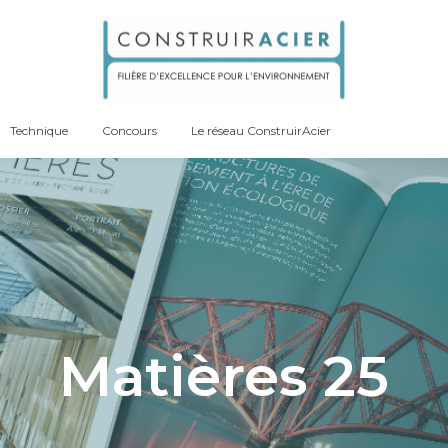
Technique
Concours
Le réseau ConstruirAcier
Matières 25