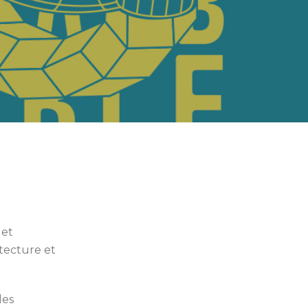
 et
itecture et
les