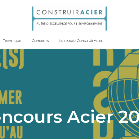
Technique
Concours
Le réseau ConstruirAcier
ncours Acier 2