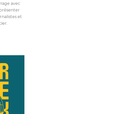
uvrage avec
 présenter
rnalistes et
ier.