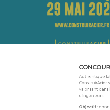
CONCOURS
Authentique labo
ConstruirAcier 
valorisant dans 
d’ingénieurs.
Objectif
: donne