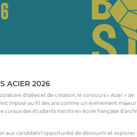
 ACIER 2026
ratoire d’idées et de création, le concours « Acier » de
s’est imposé au fil des ans comme un événement majeur
le cursus des étudiants inscrits en école française d’arch
r aux candidats l’opportunité de découvrir et explorer 