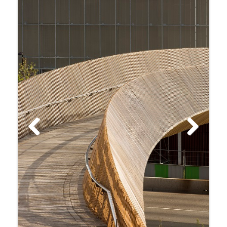
Previ
Next
ous